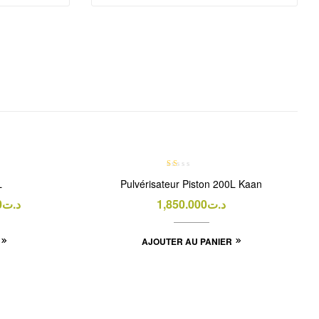
PROMO !
N
L
Pulvérisateur Piston 200L Kaan
ot
e
0
د.ت
1,850.000
د.ت
1.
00
su
AJOUTER AU PANIER
r 5