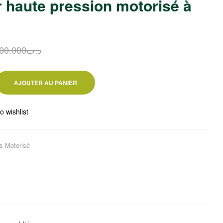
 haute pression motorisé à
1,600.000
د.ت
1,800.000
د.ت
360.000
د.ت
500.000
د.ت
00.000
د.ت
AJOUTER AU PANIER
o wishlist
rs Motorisé