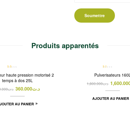
Produits apparentés
PROMO !
N
N
eur haute pression motorisé 2
Pulverisateurs 160
ot
ot
temps à dos 25L
e
e
1,600.00
1,800.000
د.ت
1.
1.
360.000
د.ت
0.000
د.ت
00
00
su
su
AJOUTER AU PANIER
r 5
r 5
JOUTER AU PANIER