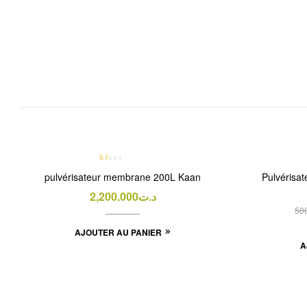
N
pulvérisateur membrane 200L Kaan
Pulvérisat
ot
e
2,200.000
د.ت
1.
50
00
su
AJOUTER AU PANIER
r 5
A