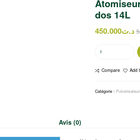
Atomiseur
dos 14L
450.000
د.ت
5
Compare
Add t
Catégorie :
Pulvérisateu
Avis (0)