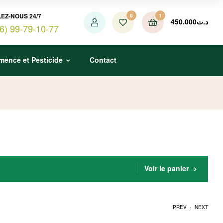
EZ-NOUS 24/7
0
1
450.000
د.ت
6) 99-79-10-77
mence et Pesticide
Contact
Voir le panier
.
PREV
NEXT